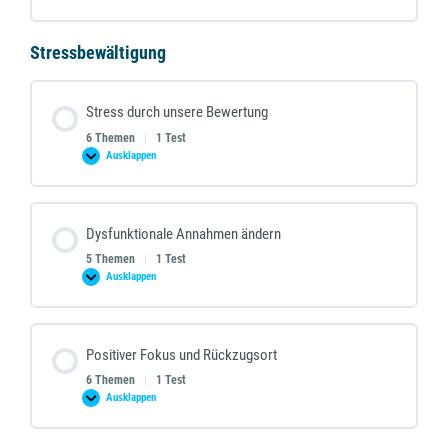
reduzieren
Stressbewältigung
Stress durch unsere Bewertung
6 Themen
|
1 Test
Ausklappen
Stress
durch
unsere
Bewertung
Dysfunktionale Annahmen ändern
5 Themen
|
1 Test
Ausklappen
Dysfunktionale
Annahmen
ändern
Positiver Fokus und Rückzugsort
6 Themen
|
1 Test
Ausklappen
Positiver
Fokus
und
Rückzugsort