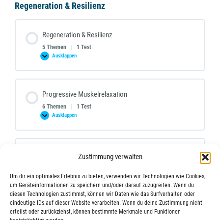
Regeneration & Resilienz
Regeneration & Resilienz
5 Themen
|
1 Test
Ausklappen
Regeneration
&
Resilienz
Progressive Muskelrelaxation
6 Themen
|
1 Test
Ausklappen
Progressive
Muskelrelaxation
Achtsamkeit und Ausklang
Zustimmung verwalten
8 Themen
|
1 Test
Ausklappen
Um dir ein optimales Erlebnis zu bieten, verwenden wir Technologien wie Cookies,
Achtsamkeit
und
um Geräteinformationen zu speichern und/oder darauf zuzugreifen. Wenn du
Ausklang
diesen Technologien zustimmst, können wir Daten wie das Surfverhalten oder
eindeutige IDs auf dieser Website verarbeiten. Wenn du deine Zustimmung nicht
erteilst oder zurückziehst, können bestimmte Merkmale und Funktionen