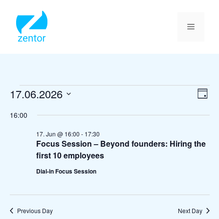
Skip
to
content
Menu
Events
17.06.2026
V
E
D
v
S
i
a
for
16:00
y
e
e
e
17.06.2026
l
n
17. Jun @ 16:00
-
17:30
e
w
Focus Session – Beyond founders: Hiring the
t
c
s
first 10 employees
t
V
d
N
Dial-in Focus Session
i
a
a
e
t
e
v
w
.
Previous Day
Next Day
s