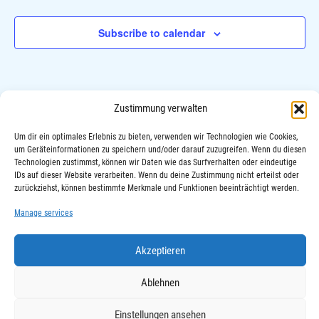
i
N
g
Subscribe to calendar
a
a
v
t
i
i
g
Zustimmung verwalten
o
a
n
t
Um dir ein optimales Erlebnis zu bieten, verwenden wir Technologien wie Cookies,
um Geräteinformationen zu speichern und/oder darauf zuzugreifen. Wenn du diesen
i
Technologien zustimmst, können wir Daten wie das Surfverhalten oder eindeutige
o
IDs auf dieser Website verarbeiten. Wenn du deine Zustimmung nicht erteilst oder
zurückziehst, können bestimmte Merkmale und Funktionen beeinträchtigt werden.
n
Manage services
Akzeptieren
Ablehnen
Privacy Policy
Terms
Imprint
Einstellungen ansehen